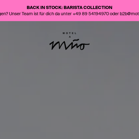
BACK IN STOCK: BARISTA COLLECTION
gen? Unser Team ist für dich da unter +49 89 54194970 oder b2b@mo