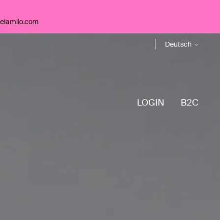
telamiio.com
Sprache
Deutsch
LOGIN
B2C