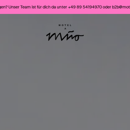
gen? Unser Team ist für dich da unter +49 89 54194970 oder b2b@mo