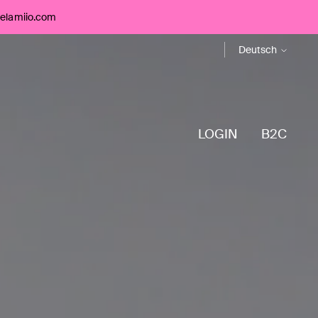
telamiio.com
Sprache
Deutsch
LOGIN
B2C