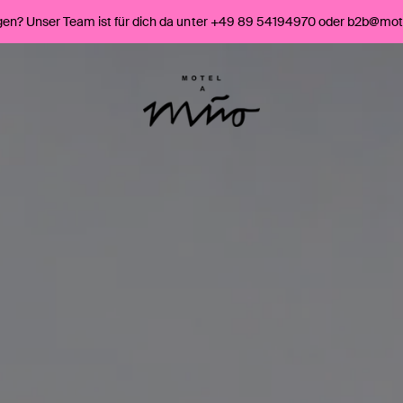
gen? Unser Team ist für dich da unter +49 89 54194970 oder b2b@mo